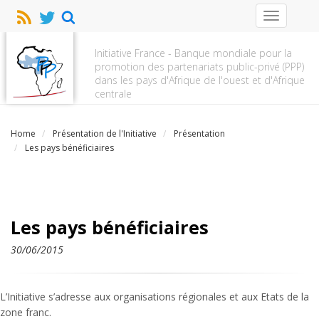
Toggle
navigation
Initiative France - Banque mondiale pour la
promotion des partenariats public-privé (PPP)
dans les pays d'Afrique de l'ouest et d'Afrique
centrale
Home
Présentation de l'Initiative
Présentation
Les pays bénéficiaires
Les pays bénéficiaires
30/06/2015
L’Initiative s’adresse aux organisations régionales et aux Etats de la
zone franc.