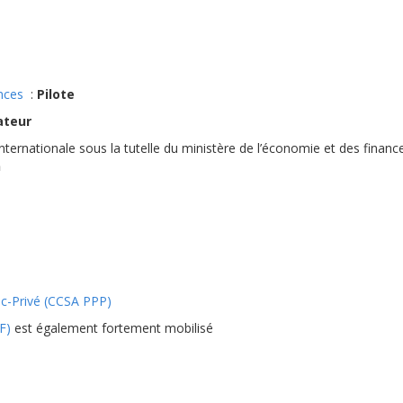
nces
:
Pilote
ateur
nternationale sous la tutelle du ministère de l’économie et des financ
n
ic-Privé (CCSA PPP)
F)
est également fortement mobilisé