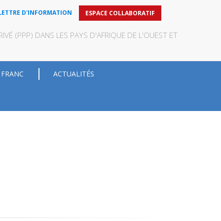
LETTRE D'INFORMATION
ESPACE COLLABORATIF
VÉ (PPP) DANS LES PAYS D'AFRIQUE DE L'OUEST ET
 FRANC
ACTUALITÉS