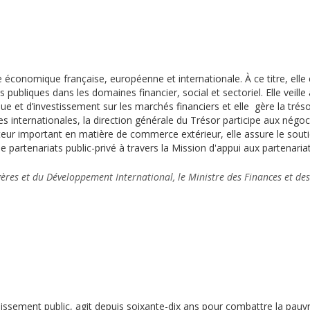
ue économique française, européenne et internationale. À ce titre, elle
s publiques dans les domaines financier, social et sectoriel. Elle veill
e et d’investissement sur les marchés financiers et elle gère la trésor
es internationales, la direction générale du Trésor participe aux négoc
teur important en matière de commerce extérieur, elle assure le soutien
de partenariats public-privé à travers la Mission d'appui aux partenari
gères et du Développement International, le Ministre des Finances et des
blissement public, agit depuis soixante-dix ans pour combattre la pau