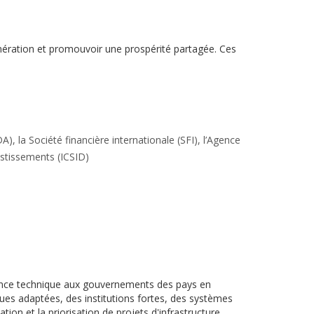
énération et promouvoir une prospérité partagée. Ces
, la Société financière internationale (SFI), l’Agence
estissements (ICSID)
tance technique aux gouvernements des pays en
ques adaptées, des institutions fortes, des systèmes
ion et la priorisation de projets d'infrastructure