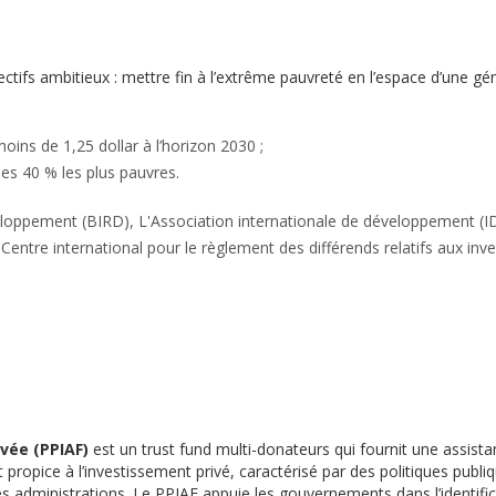
ctifs ambitieux : mettre fin à l’extrême pauvreté en l’espace d’une g
oins de 1,25 dollar à l’horizon 2030 ;
des 40 % les plus pauvres.
loppement (BIRD), L'Association internationale de développement (IDA)
Centre international pour le règlement des différends relatifs aux inv
ivée (PPIAF)
est un trust fund multi-donateurs qui fournit une assis
ropice à l’investissement privé, caractérisé par des politiques publi
 administrations. Le PPIAF appuie les gouvernements dans l’identificat