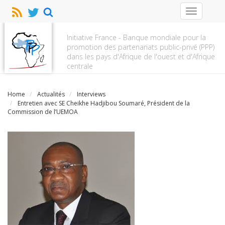
Toggle
navigation
Initiative France - Banque mondiale pour la
promotion des partenariats public-privé (PPP)
dans les pays d'Afrique de l'ouest et d'Afrique
centrale
Home
Actualités
Interviews
Entretien avec SE Cheikhe Hadjibou Soumaré, Président de la
Commission de l’UEMOA